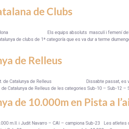
atalana de Clubs
 Barcelona Els equips absoluts masculí i femení del C.A. 
Catalunya de clubs de 1ª categoría que es va dur a terme diumeng
ya de Relleus
 al Ct. de Catalunya de Relleus Dissabte passat, es van du
 de Catalunya de Relleus de les categories Sub-10 – Sub-12 – S
a de 10.000m en Pista a l’ai
00 m.ll. i Judit Navarro – CAI – campiona Sub-23 Les atletes de