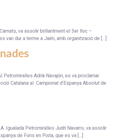
mats, va assolir brillantment el 3er lloc –
 es van dur a terme a Jaén, amb organització de […]
inades
romiralles Adrià Navajón, es va proclamar
cció Catalana al Campionat d’Espanya Absolut de
lada Petromiralles Judit Navarro, va assolir
’Espanya de Fons en Pista, que es va […]