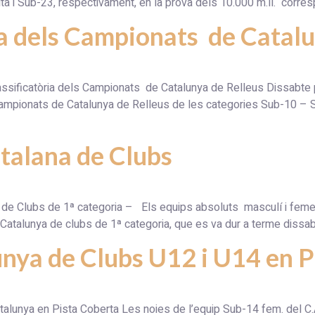
luta i Sub-23, respectivament, en la prova dels 10.000 m.ll. corr
ia dels Campionats de Catal
lassificatòria dels Campionats de Catalunya de Relleus Dissabte 
Campionats de Catalunya de Relleus de les categories Sub-10 – 
atalana de Clubs
de Clubs de 1ª categoria – Els equips absoluts masculí i femení
e Catalunya de clubs de 1ª categoria, que es va dur a terme dissab
nya de Clubs U12 i U14 en 
lunya en Pista Coberta Les noies de l’equip Sub-14 fem. del C.A