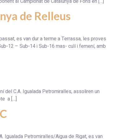
esponent al Campionat de Catalunya de Fons en […]
unya de Relleus
passat, es van dur a terme a Terrassa, les proves
Sub-12 – Sub-14 i Sub-16 mas- culí i femení, amb
 del C.A. Igualada Petromiralles, assoliren un
te a […]
PC
. Igualada Petromiralles/Aigua de Rigat, es van