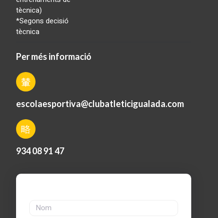
tècnica)
*Segons decisió
tècnica
Per més informació
escolaesportiva@clubatleticigualada.com
934 08 91 47