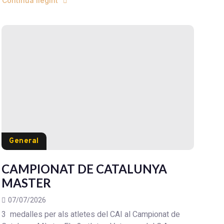
Continua llegint
General
CAMPIONAT DE CATALUNYA
MASTER
07/07/2026
3 medalles per als atletes del CAI al Campionat de