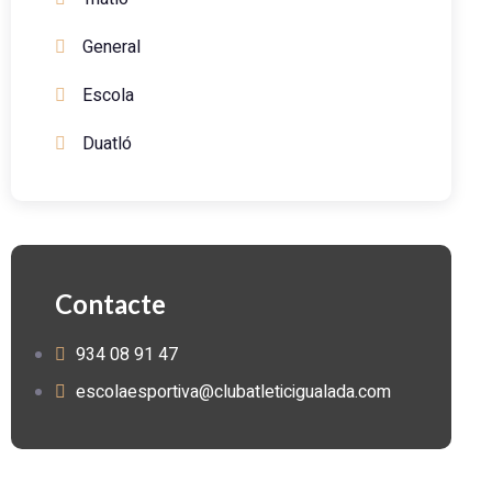
General
Escola
Duatló
Contacte
934 08 91 47
escolaesportiva@clubatleticigualada.com