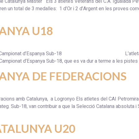
de Catalunya Màster Els 3 atletes Veterans del C.A. Igualada Pe
iren un total de 3 medalles: 1 d’Or i 2 d’Argent en les proves cor
ANYA U18
rxa al Campionat d’Espanya Sub-18 L’atleta del C.A. 
è Campionat d’Espanya Sub-18, que es va dur a terme a les pistes
ANYA DE FEDERACIONS
cions amb Catalunya, a Logronyo Els atletes del CAI Petromirall
n categ. Sub-18, van contribuir a que la Selecció Catalana absolut
ATALUNYA U20