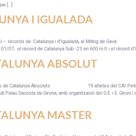
ue […]
UNYA I IGUALADA
AI – rècords de Catalunya i d’Igualada, al Miting de Gavà
/07, el rècord de Catalunya Sub -23 en 600 m.ll. i el rècord d’Ig
TALUNYA ABSOLUT
ionats de Catalunya Absoluts 19 atletes del CAI Petromir
i Palau Sacosta de Girona, amb organització del G.E. i E. Gironí i 
TALUNYA MASTER