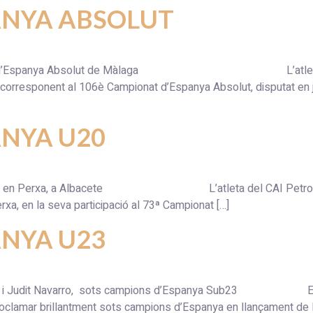
ANYA ABSOLUT
mpionat d’Espanya Absolut de Màlaga L’atleta del CAI 
orresponent al 106è Campionat d’Espanya Absolut, disputat en jor
NYA U20
-20 en Perxa, a Albacete L’atleta del CAI Petromiralles 
xa, en la seva participació al 73ª Campionat […]
NYA U23
ález i Judit Navarro, sots campions d’Espanya Sub23 Els at
oclamar brillantment sots campions d’Espanya en llançament de Dis