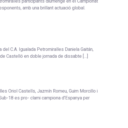
tromiralles participants diumenge en el Campionat
responents, amb una brillant actuació global.
Igualada Petromiralles Daniela Gaitán,
 de Castelló en doble jornada de dissabte […]
es Oriol Castells, Jazmín Romeu, Guim Morcillo i
a i Sub-18 es pro- clami campiona d’Espanya per