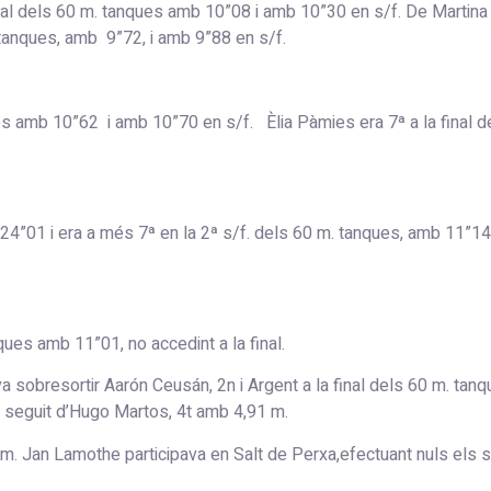
inal dels 60 m. tanques amb 10”08 i amb 10”30 en s/f. De Martina
. tanques, amb 9”72, i amb 9”88 en s/f.
ues amb 10”62 i amb 10”70 en s/f. Èlia Pàmies era 7ª a la final
3’24”01 i era a més 7ª en la 2ª s/f. dels 60 m. tanques, amb 11”14
ues amb 11”01, no accedint a la final.
a sobresortir Aarón Ceusán, 2n i Argent a la final dels 60 m. tan
. seguit d’Hugo Martos, 4t amb 4,91 m.
 m. Jan Lamothe participava en Salt de Perxa,efectuant nuls els s