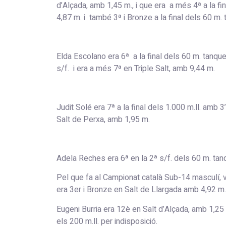
d’Alçada, amb 1,45 m., i que era a més 4ª a la f
4,87 m. i també 3ª i Bronze a la final dels 60 m
Elda Escolano era 6ª a la final dels 60 m. tanq
s/f. i era a més 7ª en Triple Salt, amb 9,44 m.
Judit Solé era 7ª a la final dels 1.000 m.ll. amb 
Salt de Perxa, amb 1,95 m.
Adela Reches era 6ª en la 2ª s/f. dels 60 m. tanq
Pel que fa al Campionat català Sub-14 masculí, v
era 3er i Bronze en Salt de Llargada amb 4,92 m
Eugeni Burria era 12è en Salt d’Alçada, amb 1,25
els 200 m.ll. per indisposició.