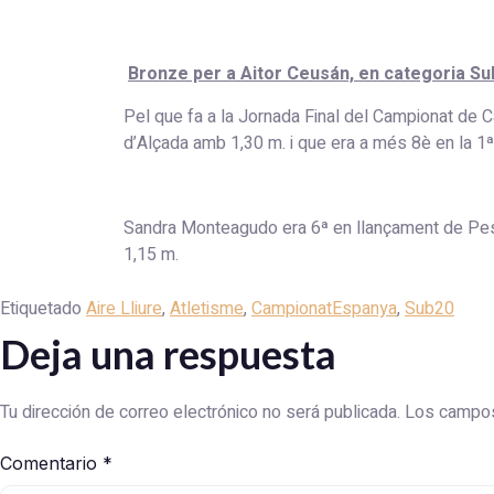
Bronze per a Aitor Ceusán, en categoria Su
Pel que fa a la Jornada Final del Campionat de C
d’Alçada amb 1,30 m. i que era a més 8è en la 1ª s
Sandra Monteagudo era 6ª en llançament de Pes, 
1,15 m.
Etiquetado
Aire Lliure
,
Atletisme
,
CampionatEspanya
,
Sub20
Deja una respuesta
Tu dirección de correo electrónico no será publicada.
Los campos
Comentario
*