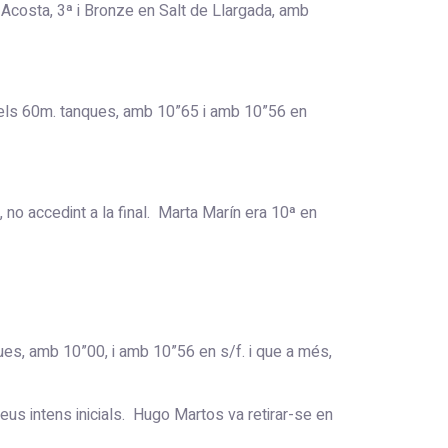
 Acosta, 3ª i Bronze en Salt de Llargada, amb
 dels 60m. tanques, amb 10”65 i amb 10”56 en
, no accedint a la final. Marta Marín era 10ª en
ques, amb 10”00, i amb 10”56 en s/f. i que a més,
eus intens inicials. Hugo Martos va retirar-se en