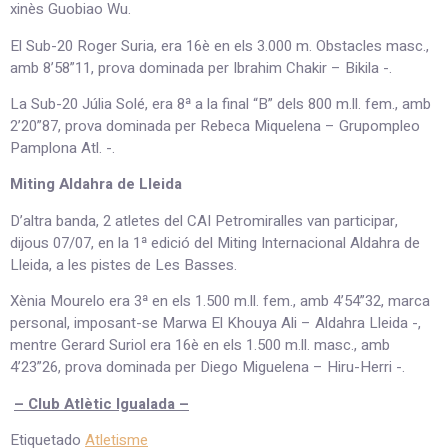
xinès Guobiao Wu.
El Sub-20 Roger Suria, era 16è en els 3.000 m. Obstacles masc.,
amb 8’58”11, prova dominada per Ibrahim Chakir – Bikila -.
La Sub-20 Júlia Solé, era 8ª a la final “B” dels 800 m.ll. fem., amb
2’20”87, prova dominada per Rebeca Miquelena – Grupompleo
Pamplona Atl. -.
Miting Aldahra de Lleida
D’altra banda, 2 atletes del CAI Petromiralles van participar,
dijous 07/07, en la 1ª edició del Miting Internacional Aldahra de
Lleida, a les pistes de Les Basses.
Xènia Mourelo era 3ª en els 1.500 m.ll. fem., amb 4’54”32, marca
personal, imposant-se Marwa El Khouya Ali – Aldahra Lleida -,
mentre Gerard Suriol era 16è en els 1.500 m.ll. masc., amb
4’23”26, prova dominada per Diego Miguelena – Hiru-Herri -.
– Club Atlètic Igualada –
Etiquetado
Atletisme