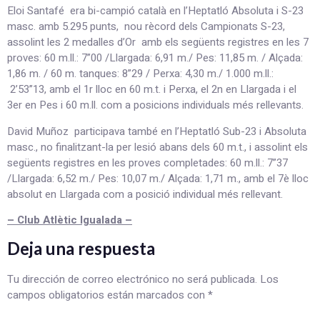
Eloi Santafé era bi-campió català en l’Heptatló Absoluta i S-23
masc. amb 5.295 punts, nou rècord dels Campionats S-23,
assolint les 2 medalles d’Or amb els següents registres en les 7
proves: 60 m.ll.: 7”00 /Llargada: 6,91 m./ Pes: 11,85 m. / Alçada:
1,86 m. / 60 m. tanques: 8”29 / Perxa: 4,30 m./ 1.000 m.ll.:
2’53”13, amb el 1r lloc en 60 m.t. i Perxa, el 2n en Llargada i el
3er en Pes i 60 m.ll. com a posicions individuals més rellevants.
David Muñoz participava també en l’Heptatló Sub-23 i Absoluta
masc., no finalitzant-la per lesió abans dels 60 m.t., i assolint els
següents registres en les proves completades: 60 m.ll.: 7”37
/Llargada: 6,52 m./ Pes: 10,07 m./ Alçada: 1,71 m., amb el 7è lloc
absolut en Llargada com a posició individual més rellevant.
– Club Atlètic Igualada –
Deja una respuesta
Tu dirección de correo electrónico no será publicada.
Los
campos obligatorios están marcados con
*