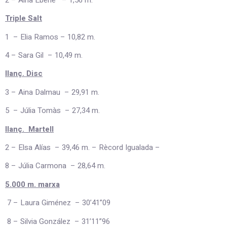
Triple Salt
1 – Elia Ramos – 10,82 m.
4 – Sara Gil – 10,49 m.
llanç. Disc
3 – Aina Dalmau – 29,91 m.
5 – Júlia Tomàs – 27,34 m.
llanç. Martell
2 – Elsa Alías – 39,46 m. – Rècord Igualada –
8 – Júlia Carmona – 28,64 m.
5.000 m. marxa
7 – Laura Giménez – 30’41”09
8 – Silvia González – 31’11”96