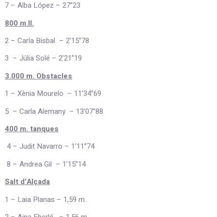
7 – Alba López – 27”23
800 m.ll.
2 – Carla Bisbal – 2’15”78
3 – Júlia Solé – 2’21”19
3.000 m. Obstacles
1 – Xènia Mourelo – 11’34”69
5 – Carla Alemany – 13’07”88
400 m. tanques
4 – Judit Navarro – 1’11”74
8 – Andrea Gil – 1’15”14
Salt d’Alçada
1 – Laia Planas – 1,59 m.
2 – Aina Eberlé – 1,56 m.