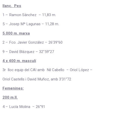
llanç. Pes
1 – Ramon Sánchez – 11,83 m.
5 – Josep Mª Lagunas – 11,28 m.
5.000 m. marxa
2 – Fco. Javier González – 26’39″60
9 – David Blázquez – 32’’59”27
4 x 400 m. masculí
3r lloc equip del CAI amb Nil Cabello – Oriol López –
Oriol Castells i David Muñoz, amb 3’31″72
Femenines:
200 m.ll.
4 – Lucía Molina – 26”91