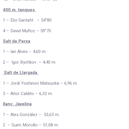
400 m. tanques
1 – Eloi Santafé – 54”80
4 – David Muñoz – 59”70
Salt de Perxa
1 – Ian Alves – 4,60 m.
2 – Igor Bychkov – 4,40 m.
Salt de Llargada
1 – Jordi Yoshinori Matsuoka – 6,96 m.
3 – Aitor Caldito – 6,32 m.
llanç. Javelina
1 – Alex González – 53,63 m.
2 – Guim Morcillo – 51,08 m.