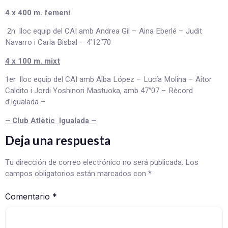
4 x 400 m. femení
2n lloc equip del CAI amb Andrea Gil – Aina Eberlé – Judit
Navarro i Carla Bisbal – 4’12″70
4 x 100 m. mixt
1er lloc equip del CAI amb Alba López – Lucía Molina – Aitor
Caldito i Jordi Yoshinori Mastuoka, amb 47″07 – Rècord
d’Igualada –
– Club Atlètic Igualada –
Deja una respuesta
Tu dirección de correo electrónico no será publicada.
Los
campos obligatorios están marcados con
*
Comentario
*