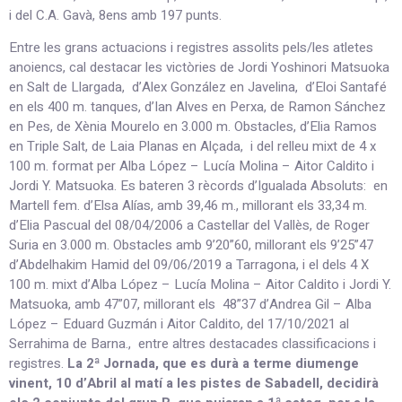
i del C.A. Gavà, 8ens amb 197 punts.
Entre les grans actuacions i registres assolits pels/les atletes
anoiencs, cal destacar les victòries de Jordi Yoshinori Matsuoka
en Salt de Llargada, d’Alex González en Javelina, d’Eloi Santafé
en els 400 m. tanques, d’Ian Alves en Perxa, de Ramon Sánchez
en Pes, de Xènia Mourelo en 3.000 m. Obstacles, d’Elia Ramos
en Triple Salt, de Laia Planas en Alçada, i del relleu mixt de 4 x
100 m. format per Alba López – Lucía Molina – Aitor Caldito i
Jordi Y. Matsuoka. Es bateren 3 rècords d’Igualada Absoluts: en
Martell fem. d’Elsa Alías, amb 39,46 m., millorant els 33,34 m.
d’Elia Pascual del 08/04/2006 a Castellar del Vallès, de Roger
Suria en 3.000 m. Obstacles amb 9’20”60, millorant els 9’25”47
d’Abdelhakim Hamid del 09/06/2019 a Tarragona, i el dels 4 X
100 m. mixt d’Alba López – Lucía Molina – Aitor Caldito i Jordi Y.
Matsuoka, amb 47”07, millorant els 48”37 d’Andrea Gil – Alba
López – Eduard Guzmán i Aitor Caldito, del 17/10/2021 al
Serrahima de Barna., entre altres destacades classificacions i
registres.
La 2ª Jornada, que es durà a terme diumenge
vinent, 10 d’Abril al matí a les pistes de Sabadell, decidirà