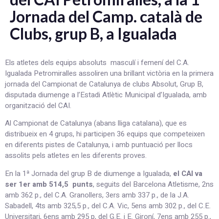
Jornada del Camp. català de
Clubs, grup B, a Igualada
Els atletes dels equips absoluts masculí i femení del C.A.
Igualada Petromiralles assoliren una brillant victòria en la primera
jornada del Campionat de Catalunya de clubs Absolut, Grup B,
disputada diumenge a l’Estadi Atlètic Municipal d’Igualada, amb
organització del CAI.
Al Campionat de Catalunya (abans lliga catalana), que es
distribueix en 4 grups, hi participen 36 equips que competeixen
en diferents pistes de Catalunya, i amb puntuació per llocs
assolits pels atletes en les diferents proves.
En la 1ª Jornada del grup B de diumenge a Igualada,
el CAI va
ser 1er amb 514,5 punts
, seguits del Barcelona Atletisme, 2ns
amb 362 p., del C.A. Granollers, 3ers amb 337 p., de la J.A.
Sabadell, 4ts amb 325,5 p., del C.A. Vic, 5ens amb 302 p., del C.E.
Universitari, 6ens amb 295 p, del G.E. i E. Gironí, 7ens amb 255 p.,