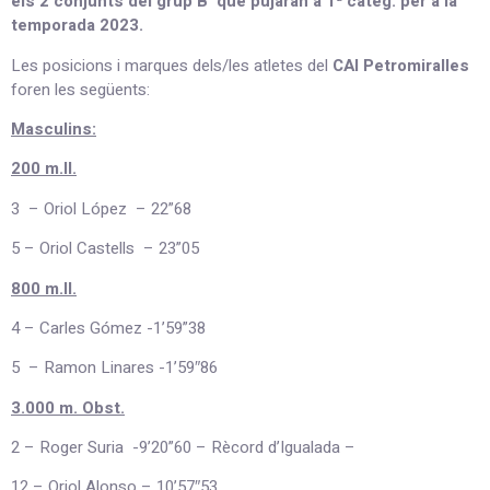
els 2 conjunts del grup B que pujaran a 1ª categ. per a la
temporada 2023.
Les posicions i marques dels/les atletes del
CAI Petromiralles
foren les següents:
Masculins:
200 m.ll.
3 – Oriol López – 22”68
5 – Oriol Castells – 23”05
800 m.ll.
4 – Carles Gómez -1’59”38
5 – Ramon Linares -1’59″86
3.000 m. Obst.
2 – Roger Suria -9’20”60 – Rècord d’Igualada –
12 – Oriol Alonso – 10’57″53