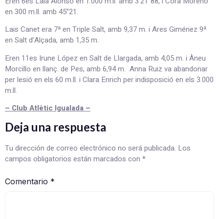
Eren 6es Laia Alonso en 1.000 m.ll. amb 3’21”88, i Cora Moreno
en 300 m.ll. amb 45”21.
Lais Canet era 7ª en Triple Salt, amb 9,37 m. i Ares Giménez 9ª
en Salt d’Alçada, amb 1,35 m.
Eren 11es Irune López en Salt de Llargada, amb 4,05 m. i Àneu
Morcillo en llanç. de Pes, amb 6,94 m. Anna Ruiz va abandonar
per lesió en els 60 m.ll. i Clara Enrich per indisposició en els 3.000
m.ll.
– Club Atlètic Igualada –
Deja una respuesta
Tu dirección de correo electrónico no será publicada.
Los
campos obligatorios están marcados con
*
Comentario
*