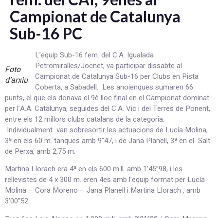
Campionat de Catalunya
Sub-16 PC
L’equip Sub-16 fem. del C.A. Igualada
Petromiralles/Jocnet, va participar dissabte al
Foto
Campionat de Catalunya Sub-16 per Clubs en Pista
d’arxiu
Coberta, a Sabadell. Les anoienques sumaren 66
punts, el que els donava el 9è lloc final en el Campionat dominat
per l’A.A. Catalunya, seguides del C.A. Vic i del Terres de Ponent,
entre els 12 millors clubs catalans de la categoria.
Individualment van sobresortir les actuacions de Lucía Molina,
3ª en els 60 m. tanques amb 9”47, i de Jana Planell, 3ª en el Salt
de Perxa, amb 2,75 m.
Martina Llorach era 4ª en els 600 m.ll. amb 1’45”98, i les
rellevistes de 4 x 300 m. eren 4es amb l’equip format per Lucía
Molina – Cora Moreno – Jana Planell i Martina Llorach , amb
3’00”52.