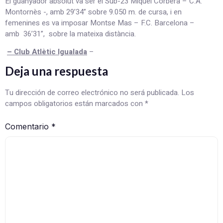
El guanyador absolut va ser el Sub-23 Miquel Corbera – C.A.
Montornès -, amb 29’34” sobre 9.050 m. de cursa, i en
femenines es va imposar Montse Mas – F.C. Barcelona –
amb 36’31”, sobre la mateixa distància.
– Club Atlètic Igualada
–
Deja una respuesta
Tu dirección de correo electrónico no será publicada.
Los
campos obligatorios están marcados con
*
Comentario
*