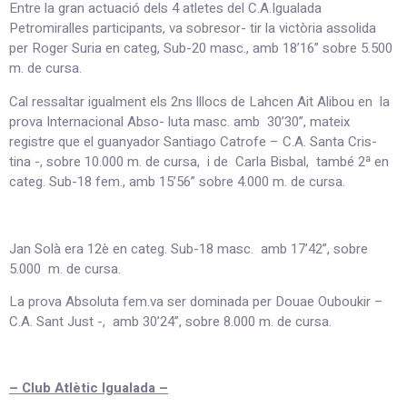
Entre la gran actuació dels 4 atletes del C.A.Igualada
Petromiralles participants, va sobresor- tir la victòria assolida
per Roger Suria en categ, Sub-20 masc., amb 18’16” sobre 5.500
m. de cursa.
Cal ressaltar igualment els 2ns lllocs de Lahcen Ait Alibou en la
prova Internacional Abso- luta masc. amb 30’30”, mateix
registre que el guanyador Santiago Catrofe – C.A. Santa Cris-
tina -, sobre 10.000 m. de cursa, i de Carla Bisbal, també 2ª en
categ. Sub-18 fem., amb 15’56” sobre 4.000 m. de cursa.
Jan Solà era 12è en categ. Sub-18 masc. amb 17’42”, sobre
5.000 m. de cursa.
La prova Absoluta fem.va ser dominada per Douae Ouboukir –
C.A. Sant Just -, amb 30’24”, sobre 8.000 m. de cursa.
– Club Atlètic Igualada –