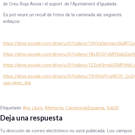
de Creu Roja Anoia i el suport de l’Ajuntament d’Igualada.
Es pot veure un recull de fotos de la caminada als següents
enllaços:
https://drive.google.com/drive/u/0/folders/1QhVaSpmqsv3Iu8F
https://drive.google.com/drive/u/0/folders/18s5l1GFyMff3wbZ
https://drive.google.com/drive/u/0/folders/1Z2olt5mg603MFhN
https://drive.google.com/drive/u/0/folders/10HfntyPcqWCiV_U
usp=drive_link
Etiquetado
Aire Lliure
,
Atletisme
,
CampionatEspanya
,
Sub20
Deja una respuesta
Tu dirección de correo electrónico no será publicada.
Los campos