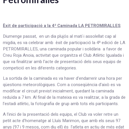
Èxit de participació a la 4ª Caminada LA PETROMIRALLES
Diumenge passat, en un dia plujós al matí i assolellat cap al
migdia, es va celebrar amb èxit de participació la 4ª edició de LA
PETROMIRALLES, una caminada popular i solidària a favor de
Creu Roja Anoia, activitat que organitza el Club Atlètic Igualada i
que va finalitzar amb l’acte de presentació dels seus equips de
competició en les diferents categories.
La sortida de la caminada es va haver d’endarrerir una hora per
qüestions meteorològiques. Com a conseqüència d’això es va
modificar el circuit previst inicialment, quedant la caminada
reduïda a 7 km. Al final de la mateixa es va realitzar, a la grada de
l’estadi atlètic, la fotografia de grup amb tots els participants.
A l’inici de la presentació dels equips, el Club va voler retre un
petit acte d’homenatge al Lluís Marimon, que amb els seus 97
anys (97 i 9 mesos, com diu ell) és l’atleta en actiu de més edat