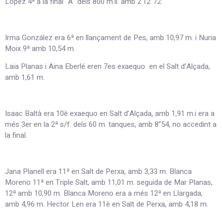
López 4ª a la final “A” dels 800 m.ll. amb 2’12”72.
Irma González era 6ª en llançament de Pes, amb 10,97 m. i Nuria
Moix 9ª amb 10,54 m.
Laia Planas i Aina Eberlé eren 7es exaequo en el Salt d’Alçada,
amb 1,61 m.
Isaac Baltà era 10è exaequo en Salt d’Alçada, amb 1,91 m.i era a
més 3er en la 2ª s/f. dels 60 m. tanques, amb 8”54, no accedint a
la final.
Jana Planell era 11ª en Salt de Perxa, amb 3,33 m. Blanca
Moreno 11ª en Triple Salt, amb 11,01 m. seguida de Mar Planas,
12ª amb 10,90 m. Blanca Moreno era a més 12ª en Llargada,
amb 4,96 m. Hector Len era 11è en Salt de Perxa, amb 4,18 m.