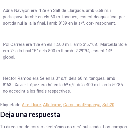
Adrià Navajón era 12è en Salt de Llargada, amb 6,68 m. i
participava també en els 60 m. tanques, essent desqualificat per
sortida nul·la a la final, i amb 8”39 en la s/f. cor- responent.
Pol Carrera era 13è en els 1.500 m.ll. amb 3’57”68. Marcel.la Solé
era 7ª a la final “B” dels 800 m.ll. amb 2’29”94, essent 14ª
global.
Hèctor Ramos era 5è en la 3ª s/f. dels 60 m. tanques, amb
8”63. Xavier López era 6è en la 6ª s/f. dels 400 m.ll. amb 50”85,
no accedint a les finals respectives.
Etiquetado
Aire Lliure
,
Atletisme
,
CampionatEspanya
,
Sub20
Deja una respuesta
Tu dirección de correo electrónico no será publicada.
Los campos