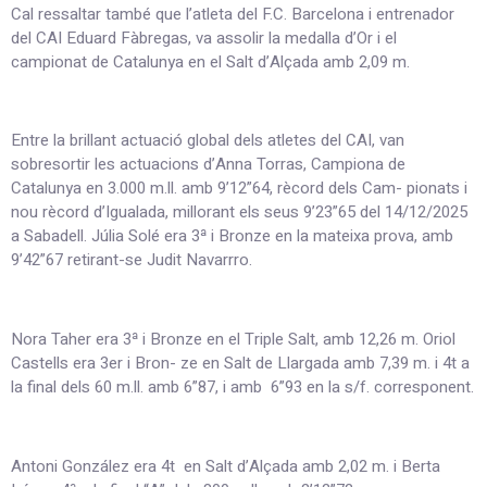
Cal ressaltar també que l’atleta del F.C. Barcelona i entrenador
del CAI Eduard Fàbregas, va assolir la medalla d’Or i el
campionat de Catalunya en el Salt d’Alçada amb 2,09 m.
Entre la brillant actuació global dels atletes del CAI, van
sobresortir les actuacions d’Anna Torras, Campiona de
Catalunya en 3.000 m.ll. amb 9’12”64, rècord dels Cam- pionats i
nou rècord d’Igualada, millorant els seus 9’23”65 del 14/12/2025
a Sabadell. Júlia Solé era 3ª i Bronze en la mateixa prova, amb
9’42”67 retirant-se Judit Navarrro.
Nora Taher era 3ª i Bronze en el Triple Salt, amb 12,26 m. Oriol
Castells era 3er i Bron- ze en Salt de Llargada amb 7,39 m. i 4t a
la final dels 60 m.ll. amb 6”87, i amb 6”93 en la s/f. corresponent.
Antoni González era 4t en Salt d’Alçada amb 2,02 m. i Berta