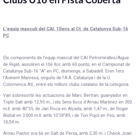
L’equip masculí del CAI, 10ens al Ct. de Catalunya Sub-16
PC
Els components de l’equip masculí del CAI Petromiralles/Aigua
de Rigat, assoliren el 10è lloc amb 60 punts, en el Campionat de
Catalunya Sub-16 “A” en PC, diumenge, a Sabadell. Eren 1ers
l’Avinent Manresa, seguits de l’A.A. Catalunya i de la U.
Colomenca Atl., entre els millors clubs catalans de la categoria.
Van sobresortir les actuacions de Marc Bertran, guanyador en
Triple Salt amb 12,95 m., i els 5ens llocs d’Arnau Martinez en 300
m.ll. amb 40”35, de Jan Roca en Alçada, amb 1,47 m., de Roger
Bisbal en 3.000 m.ll. amb 10’59”89, i de Ton Pujol en Pes, amb
10,04 m.
Arnau Pastor era 6è en Salt de Perxa, amb 2,30 m. i Cheick Joan