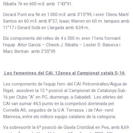
Ribalta 7è en 600 m.ll. amb 1’43”91.
Gerard Pont era 9è en 1.000 m.ll. amb 3’15”99, i eren 10ens Martí
Santos en 60 m.ll. amb 8”37, Isaac Warren en 60 m. tanques amb
11”17 i Gerard Solà en Llargada amb 4,34 m.
Els components del relleu de 4 x 300 m. eren 11ens formant
l’equip Aitor García – Cheick J. Ribalta – Lester D. Balseca i
Marc Bertran amb 2’55”39.
Les femenines del CAI, 12enes al Campionat català S-16
Les components de l’equip fem. del CAI Petromiralles/Aigua de
Rigat, assoliren la 12 ª posició al Campionat de Catalunya Sub-
16 per Clubs “A” en PC, diumenge, a Sabadell. Les atletes del
CAI van sumar 44,5 punts en la competició dominada pel
Cornellà Atl., seguides de la U.A. Terrassa i de l’Avi- nent
Manresa, entre els millors equips catalans de la categoria.
Va sobresortir la 6ª posició de Gisela Cristóbal en Pes, amb 8,69