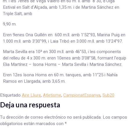
m. i les 7enes de Vega Valero en 60 m. ll. amb 8”30, d’Olga
Estival en Salt d’Alçada, amb 1,35 m. i de Martina Sánchez en
Triple Salt, amb
9,90 m.
Eren 9enes Ona Guillén en 600 m.ll. amb 1’52”93, Marina Puig en
1.000 m.ll. amb 3’30”99, i Laia Tribó en 3.000 m.ll. amb 13’24”97.
Marta Sevilla era 10ª en 300 m.ll. amb 46”53, i les components
del relleu de 4 x 300 m. eren 10enes amb 3’08”58, formant l’equip
Elia Martínez – Isona Homs – Marta Sevilla i Martina Sánchez.
Eren 12es Isona Homs en 60 m. tanques, amb 11”25 i Nahía
Ramos en Llargada, amb 3,65 m.
Etiquetado
Aire Lliure
,
Atletisme
,
CampionatEspanya
,
Sub20
Deja una respuesta
Tu dirección de correo electrónico no será publicada.
Los campos
obligatorios están marcados con
*