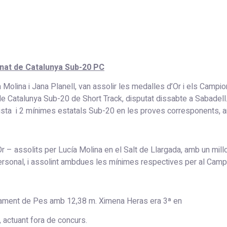
onat de Catalunya Sub-20 PC
Molina i Jana Planell, van assolir les medalles d’Or i els Campio
de Catalunya Sub-20 de Short Track, disputat dissabte a Sabadell. 
lista i 2 mínimes estatals Sub-20 en les proves corresponents, am
– assolits per Lucía Molina en el Salt de Llargada, amb un millor 
ersonal, i assolint ambdues les mínimes respectives per al Cam
ançament de Pes amb 12,38 m. Ximena Heras era 3ª en
 actuant fora de concurs.