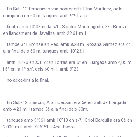
En Sub-12 femenines van sobresortir Etna Martínez, sots
campiona en 60 m. tanques amb 9”91 a la
final, i amb 10”03 en la s/f. Sandra Monteagudo, 3ª i Bronze
en llançament de Javelina, amb 22,61 m. i
també 3ª i Bronze en Pes, amb 8,28 m. Roxana Gámez era 4ª
a la final dels 60 m. tanques amb 10”23, i
amb 10”20 en s/f. Aran Torras era 5ª en Llargada amb 4,05 m.
i 6ª en la 1ª s/f. dels 60 m.ll. amb 9”23,
no accedint a la final.
En Sub-12 masculí, Aitor Ceusán era 5è en Salt de Llargada
amb 4,23 m. i també 5è a la final dels 60m.
tanques amb 9”96 i amb 10”13 en s/f. Oriol Barquilla era 8è en
2.000 m.ll. amb 7’06”51, i Axel Esco-