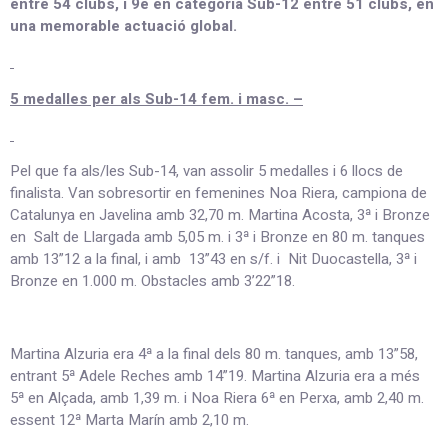
entre 54 clubs, i 9è en categoria Sub-12 entre 51 clubs, en
una memorable actuació global.
5 medalles per als Sub-14 fem. i masc. –
Pel que fa als/les Sub-14, van assolir 5 medalles i 6 llocs de
finalista. Van sobresortir en femenines Noa Riera, campiona de
Catalunya en Javelina amb 32,70 m. Martina Acosta, 3ª i Bronze
en Salt de Llargada amb 5,05 m. i 3ª i Bronze en 80 m. tanques
amb 13”12 a la final, i amb 13”43 en s/f. i Nit Duocastella, 3ª i
Bronze en 1.000 m. Obstacles amb 3’22”18.
Martina Alzuria era 4ª a la final dels 80 m. tanques, amb 13”58,
entrant 5ª Adele Reches amb 14”19. Martina Alzuria era a més
5ª en Alçada, amb 1,39 m. i Noa Riera 6ª en Perxa, amb 2,40 m.
essent 12ª Marta Marín amb 2,10 m.