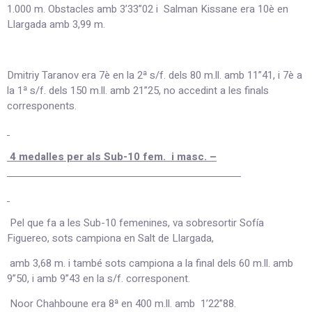
1.000 m. Obstacles amb 3’33”02 i Salman Kissane era 10è en
Llargada amb 3,99 m.
Dmitriy Taranov era 7è en la 2ª s/f. dels 80 m.ll. amb 11”41, i 7è a
la 1ª s/f. dels 150 m.ll. amb 21”25, no accedint a les finals
corresponents.
4 medalles per als Sub-10 fem. i masc. –
Pel que fa a les Sub-10 femenines, va sobresortir Sofía
Figuereo, sots campiona en Salt de Llargada,
amb 3,68 m. i també sots campiona a la final dels 60 m.ll. amb
9”50, i amb 9”43 en la s/f. corresponent.
Noor Chahboune era 8ª en 400 m.ll. amb 1’22”88.