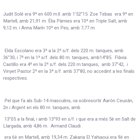
Judit Solé era 9ª en 600 m.ll. amb 1’52”15. Zoe Tebas era 9ª en
Martell, amb 21,91 m. Èlia Pàmies era 10ª en Triple Salt, amb
9,12 m. i Anna Marín 10ª en Pes, amb 7,77 m.
Elda Escolano era 3ª a la 2ª s/f. dels 220 m. tanques, amb
36”30, i 7ª en la 1ª s/f. dels 80 m. tanques, amb14”85. Flàvia
Castillo era 4ª en la 2ª s/f. dels 220 m.tanques, amb 37”42, i
Vinyet Pastor 2ª en la 3ª s/f. amb 37”80, no accedint a les finals
respectives.
Pel que fa als Sub-14 masculins, va sobresortir Aarón Ceusán,
2n i Argent en els 80 m. tanques, amb
13”05 a la final, i amb 13”93 en s/f. i que era a més 5è en Salt de
Llargada, amb 4,86 m. Armand Claudi
era 6è en Martell, amb 19,34 m. Zakaria El Yahiaoui era 9è en