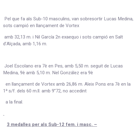
Pel que fa als Sub-10 masculins, van sobresortir Lucas Medina,
sots campió en llançament de Vortex
amb 32,13 m. i Nil García 2n exaequo i sots campió en Salt
d’Alçada, amb 1,16 m.
Joel Escolano era 7è en Pes, amb 5,50 m. seguit de Lucas
Medina, 9è amb 5,10 m. Nel González era 9è
en llançament de Vortex amb 26,86 m. Aleix Pons era 7è en la
1ª s/f. dels 60 m.ll. amb 9”72, no accedint
a la final.
3 medalles per als Sub-12 fem. i masc. –