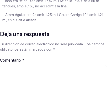
lano era 9è en Disc amb 17,42 m. i 6è en la 1ª s/f. dels 60 m.
tanques, amb 10”58, no accedint a la final.
Aram Aguilar era 9è amb 1,25 m. i Gerard Garriga 10è amb 1,21
m., en el Salt d’Alçada.
Deja una respuesta
Tu dirección de correo electrónico no será publicada.
Los campos
obligatorios están marcados con
*
Comentario
*