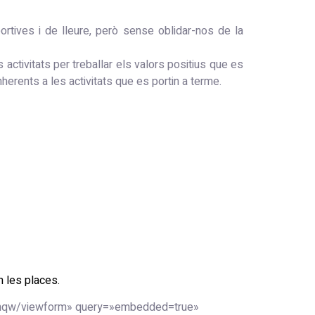
rtives i de lleure, però sense oblidar-nos de la
 activitats per treballar els valors positius que es
herents a les activitats que es portin a terme.
m les places.
qw/viewform» query=»embedded=true»