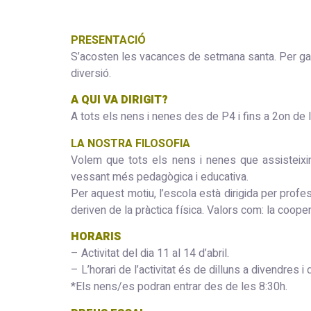
PRESENTACIÓ
S’acosten les vacances de setmana santa. Per gaud
diversió.
A QUI VA DIRIGIT?
A tots els nens i nenes des de P4 i fins a 2on de
LA NOSTRA FILOSOFIA
Volem que tots els nens i nenes que assisteixin
vessant més pedagògica i educativa.
Per aquest motiu, l’escola està dirigida per profes
deriven de la pràctica física. Valors com: la coope
HORARIS
– Activitat del dia 11 al 14 d’abril.
– L’horari de l’activitat és de dilluns a divendres i 
*Els nens/es podran entrar des de les 8:30h.