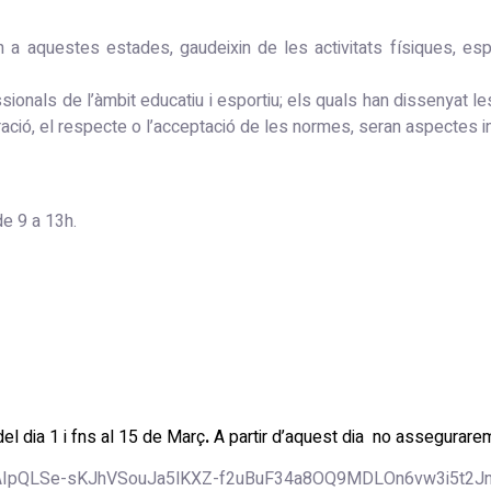
 a aquestes estades, gaudeixin de les activitats físiques, espo
sionals de l’àmbit educatiu i esportiu; els quals han dissenyat les
ració, el respecte o l’acceptació de les normes, seran aspectes in
de 9 a 13h.
del dia 1 i fns al 15 de Març
.
A partir d’aquest dia no assegurare
1FAIpQLSe-sKJhVSouJa5lKXZ-f2uBuF34a8OQ9MDLOn6vw3i5t2Jn