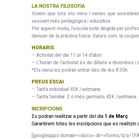
LA NOSTRA FILOSOFIA
Volem que tots els nens i nenes que assisteixin
vessant més pedagògica i educativa.
Per aquest motiu, l’escola està dirigida per profes
deriven de la pràctica física. Valors com: la coope
HORARIS
– Activitat del dia 11 al 14 d’abril.
– L’horari de l’activitat és de dilluns a divendres i 
*Els nens/es podran entrar des de les 8:30h.
PREUS ESCAI
– Tarifa individual 45€ /setmana.
– Tarifa familiar: 2 o més germans 42€ /setmana.
INCRIPCIONS
Es podran realitzar a partir del dia
1 de Març
Garantirem totes les inscripcions que es realitzin 
[googleapps domain=»docs» dir=»forms/d/e/