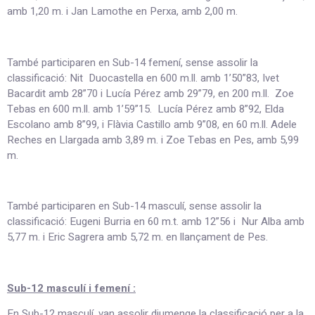
amb 1,20 m. i Jan Lamothe en Perxa, amb 2,00 m.
També participaren en Sub-14 femení, sense assolir la
classificació: Nit Duocastella en 600 m.ll. amb 1’50”83, Ivet
Bacardit amb 28”70 i Lucía Pérez amb 29”79, en 200 m.ll. Zoe
Tebas en 600 m.ll. amb 1’59”15. Lucía Pérez amb 8”92, Elda
Escolano amb 8”99, i Flàvia Castillo amb 9”08, en 60 m.ll. Adele
Reches en Llargada amb 3,89 m. i Zoe Tebas en Pes, amb 5,99
m.
També participaren en Sub-14 masculí, sense assolir la
classificació: Eugeni Burria en 60 m.t. amb 12”56 i Nur Alba amb
5,77 m. i Eric Sagrera amb 5,72 m. en llançament de Pes.
Sub-12 masculí i femení :
En Sub-12 masculí, van assolir diumenge la classificació per a la