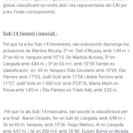
global, classificant-se molts dels i les representants del CAI per
a les Finals corresponents.
Sub-14 femení i masculí :
Pel que fa a les Sub-14 femenines, van sobresortir diumenge les
actuacions de Martina Alzuria, 2ª en Salt d’Alçada, amb 1,44 m. i
2ª en 60 m. tanques amb 10”15. De Martina Acosta, 3ª en
Llargada amb 4,84 m. i 5ª en 60 m.t. amb 10”59.També es
classificaren: en 60 m. tanques Elda Escolano amb 10”69, Èlia
Pàmies amb 11”05, Judit Solé amb 11”06 i Adele Reches amb
11”07. Judit Solé en 1.000 m.ll. amb 3’24”76, Marta Marín en
Perxa amb 1,85 m. i Èlia Pàmies en Triple Salt, amb 9,32 m.
Pel que fa als Sub-14 masculins, van assolir la classificació per
a la final: Aarón Ceusán, 3er en Salt de Llargada, amb 4,98 m. i
5è en 60 m. tanques, amb 10”56. Hugo Martos, 4t en Llargada
amb 4,97 m. i 5è en 200 m.ll. amb 26”80. Eugeni Burria en Alçada,