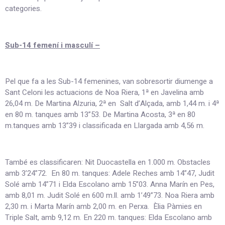
categories.
Sub-14 femení i masculí –
Pel que fa a les Sub-14 femenines, van sobresortir diumenge a
Sant Celoni les actuacions de Noa Riera, 1ª en Javelina amb
26,04 m. De Martina Alzuria, 2ª en Salt d’Alçada, amb 1,44 m. i 4ª
en 80 m. tanques amb 13”53. De Martina Acosta, 3ª en 80
m.tanques amb 13”39 i classificada en Llargada amb 4,56 m.
També es classificaren: Nit Duocastella en 1.000 m. Obstacles
amb 3’24”72. En 80 m. tanques: Adele Reches amb 14”47, Judit
Solé amb 14”71 i Elda Escolano amb 15”03. Anna Marín en Pes,
amb 8,01 m. Judit Solé en 600 m.ll. amb 1’49”73. Noa Riera amb
2,30 m. i Marta Marín amb 2,00 m. en Perxa. Èlia Pàmies en
Triple Salt, amb 9,12 m. En 220 m. tanques: Elda Escolano amb