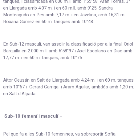
tanques, i classificada en 600 m.ll. amb 1’55”58. Aran Torras, 3ª
en Llargada amb 4,07 m. i en 60 m.ll. amb 9”25. Sandra
Monteagudo en Pes amb 7,17 m. i en Javelina, amb 16,31 m.
Roxana Gámez en 60 m. tanques amb 10”48.
En Sub-12 masculí, van assolir la classificació per a la final: Oriol
Barquilla en 2.000 m.ll. amb 6’58”97 i Axel Escolano en Disc amb
17,77 m. i en 60 m. tanques, amb 10”75.
Aitor Ceusán en Salt de Llargada amb 4,24 m. i en 60 m. tanques
amb 10”67 i Gerard Garriga i Aram Aguilar, ambdós amb 1,20 m.
en Salt d’Alçada.
Sub-10 femení i masculí –
Pel que fa a les Sub-10 femenines, va sobresortir Sofía