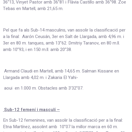
36”13, Vinyet Pastor amb 36”81 i Flàvia Castillo amb 36”98. Zoe
Tebas en Martell, amb 21,65 m.
Pel que fa als Sub-14 masculins, van assolir la classificació per
a la final: Aarón Ceusán, 3er en Salt de Llargada, amb 4,96 m. i
3er en 80 m. tanques, amb 13”62. Dmitriy Taranov, en 80 m.ll.
amb 10”93, i en 150 m.ll. amb 20”38.
Armand Claudi en Martell, amb 14,65 m. Salman Kissane en
Llargada amb 4,02 m. i Zakaria El Yahi-
aoui en 1.000 m. Obstacles amb 3’32”07.
Sub-12 femení i masculí –
En Sub-12 femenines, van assolir la classificació per a la final:
Etna Martínez, assolint amb 10”07 la millor marca en 60 m.